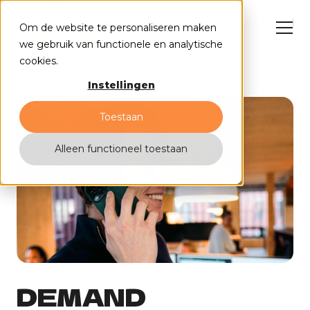
Om de website te personaliseren maken
we gebruik van functionele en analytische
cookies.
Alle insights
Instellingen
HubSpot oplossingen
Cases
Toestaan
Why us?
Insights
Events
Alleen functioneel toestaan
Contact
DEMAND