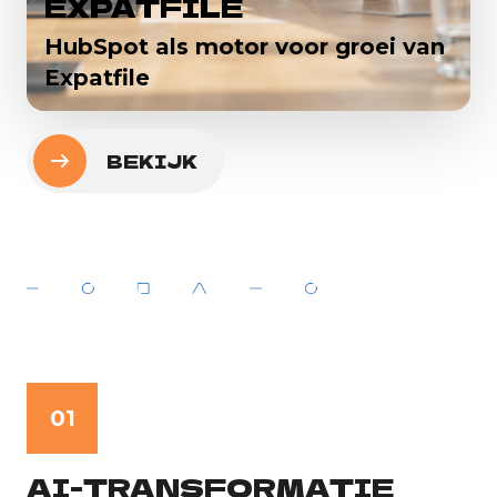
EXPATFILE
HubSpot als motor voor groei van
Expatfile
BEKIJK
01
AI-TRANSFORMATIE