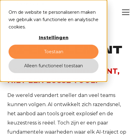
Om de website te personaliseren maken
we gebruik van functionele en analytische
cookies.
Instellingen
AI-ENABLEMENT
NL
EN
Toestaan
Alleen functioneel toestaan
BEGIN BIJ HET FUNDAMENT,
NIET EEN LOSSE TOOL.
HubSpot oplossingen
Cases
De wereld verandert sneller dan veel teams
Why us?
Insights
kunnen volgen. AI ontwikkelt zich razendsnel,
Events
het aanbod aan tools groeit explosief en de
Contact
keuzestress is reëel. Toch zijn er een paar
fundamentele waarheden waar elk AI-traject op