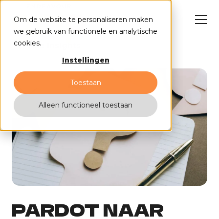
Om de website te personaliseren maken
we gebruik van functionele en analytische
cookies.
Alle insights
Instellingen
HubSpot oplossingen
Cases
Toestaan
Why us?
Insights
Events
Alleen functioneel toestaan
Contact
PARDOT NAAR