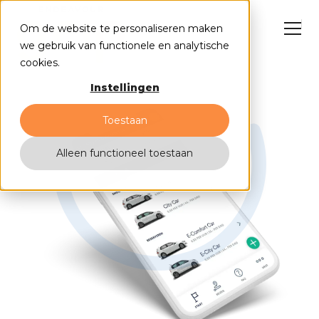
Om de website te personaliseren maken
we gebruik van functionele en analytische
cookies.
Instellingen
NL
EN
Toestaan
Alleen functioneel toestaan
HubSpot oplossingen
Cases
Why us?
Insights
Events
Contact